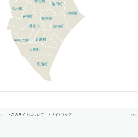
音更町
池田町
清水町
浦幌町
芽室町
幕別町
帯広市
豊頃町
更別村
中札内村
大樹町
広尾町