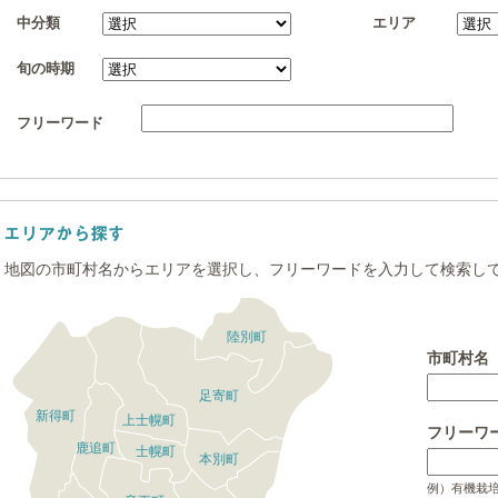
中分類
エリア
旬の時期
フリーワード
地図の市町村名からエリアを選択し、フリーワードを入力して検索し
陸別町
市町村名
足寄町
新得町
上士幌町
フリーワ
鹿追町
士幌町
本別町
例）有機栽