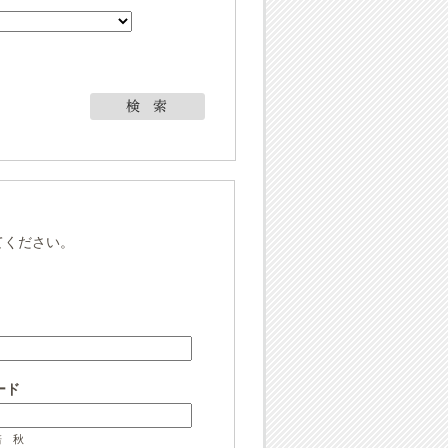
てください。
ード
培 秋